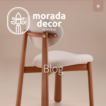
≡
Blog