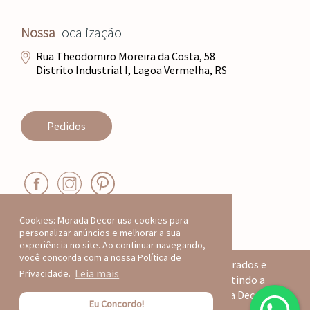
Nossa
localização
Rua Theodomiro Moreira da Costa, 58
Distrito Industrial I, Lagoa Vermelha, RS
Pedidos
Cookies: Morada Decor usa cookies para
personalizar anúncios e melhorar a sua
experiência no site. Ao continuar navegando,
você concorda com a nossa Política de
Todos os produtos deste site são registrados e
Leia mais
Privacidade.
protegidos por direitos autorais, garantindo a
autenticidade e exclusividade da Morada Decor.
po
Eu Concordo!