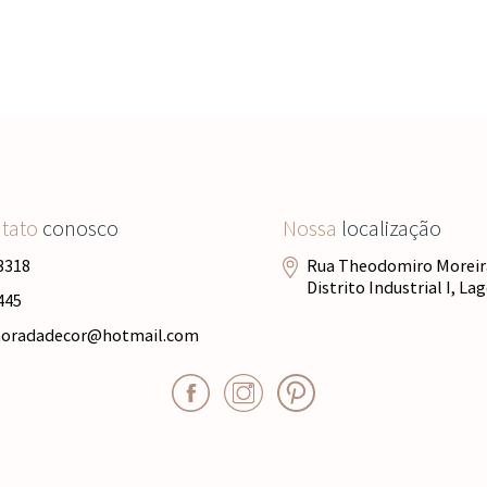
ntato
conosco
Nossa
localização
3318
Rua Theodomiro Moreira
Distrito Industrial I, L
445
moradadecor@hotmail.com