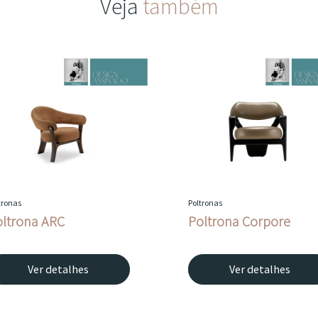
Veja
também
tronas
Poltronas
ltrona ARC
Poltrona Corpore
Ver detalhes
Ver detalhes