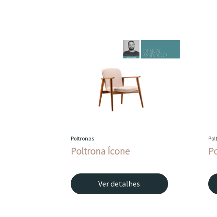
Poltronas
Pol
Poltrona Ícone
Po
Ver detalhes