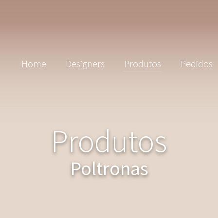
Home
Designers
Produtos
Pedidos
Produtos
Poltronas