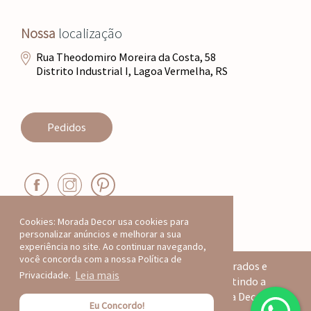
Nossa
localização
Rua Theodomiro Moreira da Costa, 58
Distrito Industrial I, Lagoa Vermelha, RS
Pedidos
Cookies: Morada Decor usa cookies para
personalizar anúncios e melhorar a sua
experiência no site. Ao continuar navegando,
você concorda com a nossa Política de
Todos os produtos deste site são registrados e
Leia mais
Privacidade.
protegidos por direitos autorais, garantindo a
autenticidade e exclusividade da Morada Decor.
po
Eu Concordo!